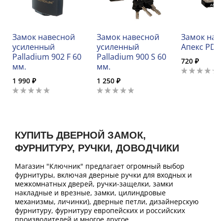
Замок навесной
Замок навесной
Замок на
усиленный
усиленный
Апекс PDS
Palladium 902 F 60
Palladium 900 S 60
720 ₽
мм.
мм.
1 990 ₽
1 250 ₽
КУПИТЬ ДВЕРНОЙ ЗАМОК,
ФУРНИТУРУ, РУЧКИ, ДОВОДЧИКИ
Магазин "Ключник" предлагает огромный выбор
фурнитуры, включая дверные ручки для входных и
межкомнатных дверей, ручки-защелки, замки
накладные и врезные, замки, цилиндровые
механизмы, личинки), дверные петли, дизайнерскую
фурнитуру, фурнитуру европейских и российских
производителей и многое другое.