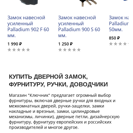
Замок навесной
Замок навесной
Замок на
усиленный
усиленный
Palladium 
Palladium 902 F 60
Palladium 900 S 60
50мм.
мм.
мм.
850 ₽
1 990 ₽
1 250 ₽
КУПИТЬ ДВЕРНОЙ ЗАМОК,
ФУРНИТУРУ, РУЧКИ, ДОВОДЧИКИ
Магазин "Ключник" предлагает огромный выбор
фурнитуры, включая дверные ручки для входных и
межкомнатных дверей, ручки-защелки, замки
накладные и врезные, замки, цилиндровые
механизмы, личинки), дверные петли, дизайнерскую
фурнитуру, фурнитуру европейских и российских
производителей и многое другое.