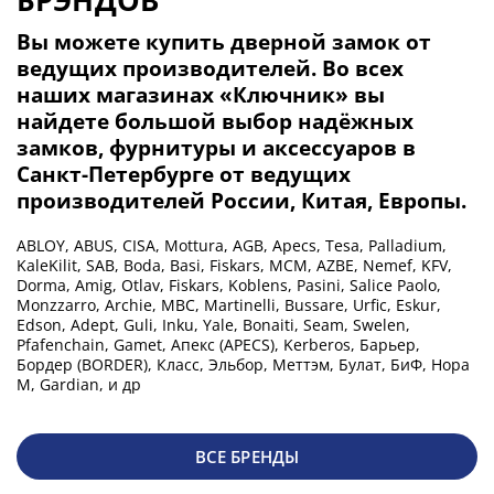
БРЭНДОВ
Вы можете купить дверной замок от
ведущих производителей. Во всех
наших магазинах «Ключник» вы
найдете большой выбор надёжных
замков, фурнитуры и аксессуаров в
Санкт-Петербурге от ведущих
производителей России, Китая, Европы.
ABLOY, ABUS, CISA, Mottura, AGB, Apecs, Tesa, Palladium,
KaleKilit, SAB, Boda, Basi, Fiskars, MCM, AZBE, Nemef, KFV,
Dorma, Amig, Otlav, Fiskars, Koblens, Pasini, Salice Paolo,
Monzzarro, Archie, MBC, Martinelli, Bussare, Urfic, Eskur,
Edson, Adept, Guli, Inku, Yale, Bonaiti, Seam, Swelen,
Pfafenchain, Gamet, Aпекс (APECS), Kerberos, Барьер,
Бордер (BORDER), Класс, Эльбор, Меттэм, Булат, БиФ, Нора
М, Gardian, и др
ВСЕ БРЕНДЫ