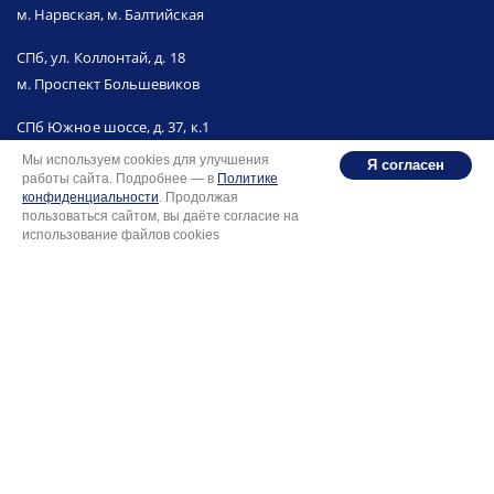
м. Нарвская, м. Балтийская
СПб, ул. Коллонтай, д. 18
м. Проспект Большевиков
СПб Южное шоссе, д. 37, к.1
м. Проспект Славы,
Мы используем cookies для улучшения
Я согласен
м. Ломоносовская
работы сайта. Подробнее — в
Политике
конфиденциальности
. Продолжая
пользоваться сайтом, вы даёте согласие на
СПб пр. Науки, д.21 к1
использование файлов cookies
м. Академическая
Вся информация на сайте носит исключительно
ознакомительный характер и не являются публичной
офертой, определённой пунктом 2 статьи 437
Гражданского кодекса Российской Федерации.
Политика конфиденциальности
Разработка: Integrator.digital