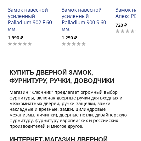
Замок навесной
Замок навесной
Замок на
усиленный
усиленный
Апекс PDS
Palladium 902 F 60
Palladium 900 S 60
720 ₽
мм.
мм.
1 990 ₽
1 250 ₽
КУПИТЬ ДВЕРНОЙ ЗАМОК,
ФУРНИТУРУ, РУЧКИ, ДОВОДЧИКИ
Магазин "Ключник" предлагает огромный выбор
фурнитуры, включая дверные ручки для входных и
межкомнатных дверей, ручки-защелки, замки
накладные и врезные, замки, цилиндровые
механизмы, личинки), дверные петли, дизайнерскую
фурнитуру, фурнитуру европейских и российских
производителей и многое другое.
ИНТЕРНЕТ-МАГАЗИН ДВЕРНОЙ