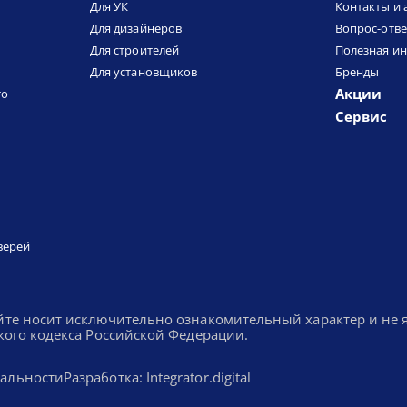
Для УК
Контакты и 
Для дизайнеров
Вопрос-отве
Для строителей
Полезная и
Для установщиков
Бренды
Акции
то
Сервис
верей
йте носит исключительно ознакомительный характер и не
кого кодекса Российской Федерации.
альности
Разработка: Integrator.digital