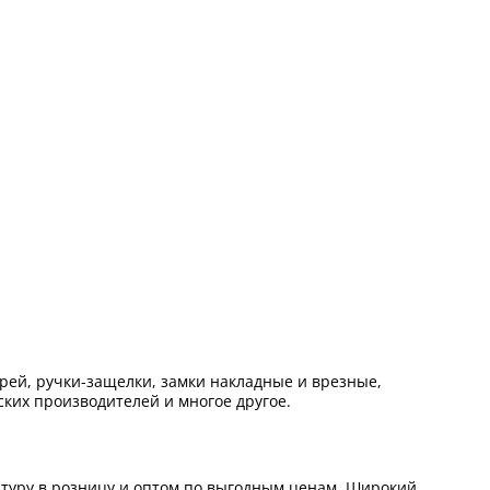
ей, ручки-защелки, замки накладные и врезные,
ких производителей и многое другое.
итуру в розницу и оптом по выгодным ценам. Широкий