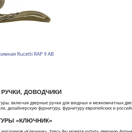
имная Rucetti RAP 9 AB
 РУЧКИ, ДОВОДЧИКИ
уры, включая дверные ручки для входных и межкомнатных двер
ли, дизайнерскую фурнитуру, фурнитуру европейских и российс
ТУРЫ «КЛЮЧНИК»
х магазинов «Ключник». Здесь Вы можете купить дверную фурн