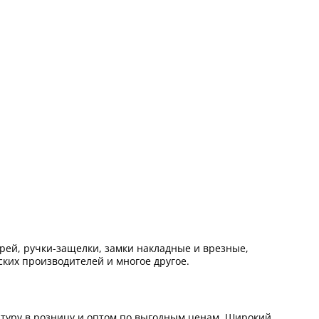
ей, ручки-защелки, замки накладные и врезные,
ких производителей и многое другое.
итуру в розницу и оптом по выгодным ценам. Широкий