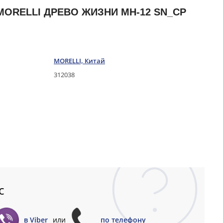
ORELLI ДРЕВО ЖИЗНИ MH-12 SN_CP
MORELLI, Китай
312038
с
в Viber
или
по телефону