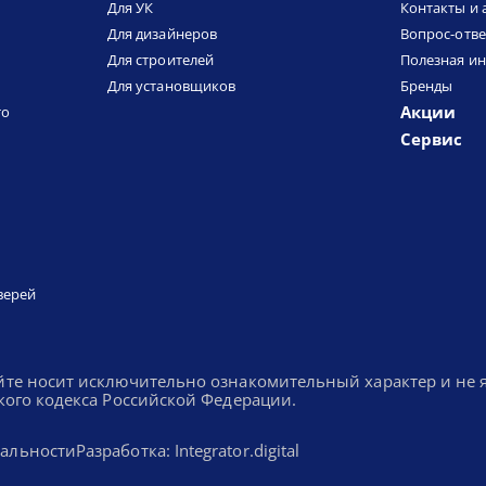
Для УК
Контакты и 
Для дизайнеров
Вопрос-отве
Для строителей
Полезная и
Для установщиков
Бренды
Акции
то
Сервис
верей
йте носит исключительно ознакомительный характер и не
кого кодекса Российской Федерации.
альности
Разработка: Integrator.digital