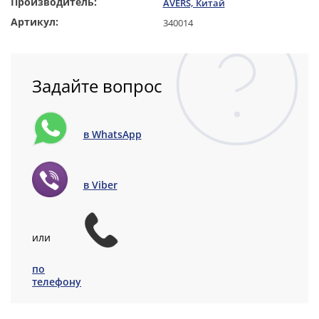
Производитель:
AVERS, Китай
Артикул:
340014
Задайте вопрос
в WhatsApp
в Viber
или
по
телефону