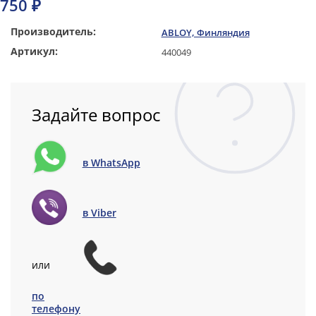
750 ₽
Производитель:
ABLOY, Финляндия
Артикул:
440049
Задайте вопрос
в WhatsApp
в Viber
или
по
телефону