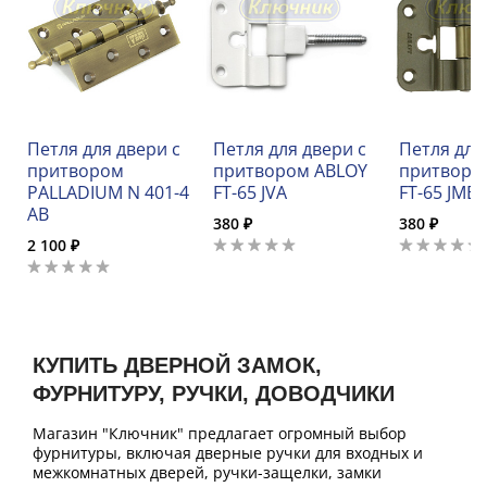
Петля для двери с
Петля для двери с
Петля для
притвором
притвором ABLOY
притворо
PALLADIUM N 401-4
FT-65 JVA
FT-65 JMEX
AB
380 ₽
380 ₽
2 100 ₽
КУПИТЬ ДВЕРНОЙ ЗАМОК,
ФУРНИТУРУ, РУЧКИ, ДОВОДЧИКИ
Магазин "Ключник" предлагает огромный выбор
фурнитуры, включая дверные ручки для входных и
межкомнатных дверей, ручки-защелки, замки