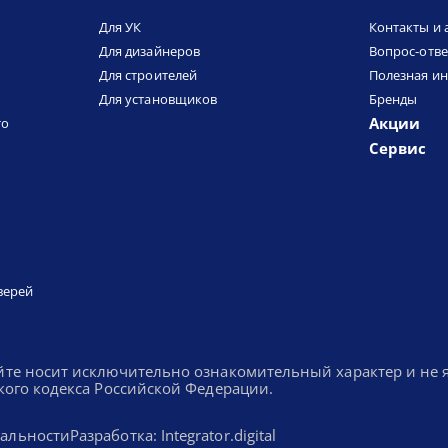
Для УК
Контакты и 
Для дизайнеров
Вопрос-отве
Для строителей
Полезная и
Для установщиков
Бренды
Акции
то
Сервис
верей
йте носит исключительно ознакомительный характер и не
кого кодекса Российской Федерации.
альности
Разработка: Integrator.digital