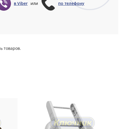
в Viber
или
по телефону
ь товаров.