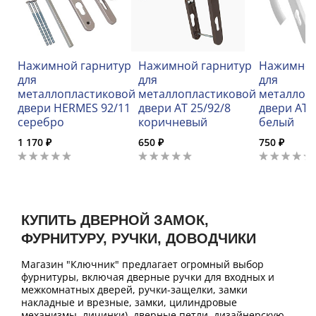
Нажимной гарнитур
Нажимной гарнитур
Нажимной
для
для
для
металлопластиковой
металлопластиковой
металлоп
двери HERMES 92/11
двери AT 25/92/8
двери AT 
серебро
коричневый
белый
1 170 ₽
650 ₽
750 ₽
КУПИТЬ ДВЕРНОЙ ЗАМОК,
ФУРНИТУРУ, РУЧКИ, ДОВОДЧИКИ
Магазин "Ключник" предлагает огромный выбор
фурнитуры, включая дверные ручки для входных и
межкомнатных дверей, ручки-защелки, замки
накладные и врезные, замки, цилиндровые
механизмы, личинки), дверные петли, дизайнерскую