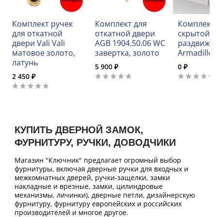
Комплект ручек
Комплект для
Комплект 
для откатной
откатной двери
скрытой
двери Vali Vali
AGB 1904.50.06 WC
раздвижн
матовое золото,
завертка, золото
Armadillo 
латунь
5 900 ₽
0 ₽
2 450 ₽
КУПИТЬ ДВЕРНОЙ ЗАМОК,
ФУРНИТУРУ, РУЧКИ, ДОВОДЧИКИ
Магазин "Ключник" предлагает огромный выбор
фурнитуры, включая дверные ручки для входных и
межкомнатных дверей, ручки-защелки, замки
накладные и врезные, замки, цилиндровые
механизмы, личинки), дверные петли, дизайнерскую
фурнитуру, фурнитуру европейских и российских
производителей и многое другое.