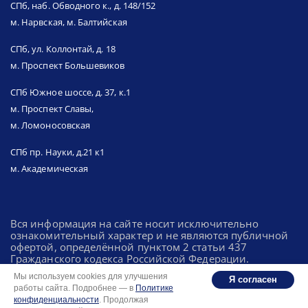
СПб, наб. Обводного к., д. 148/152
м. Нарвская, м. Балтийская
СПб, ул. Коллонтай, д. 18
м. Проспект Большевиков
СПб Южное шоссе, д. 37, к.1
м. Проспект Славы,
м. Ломоносовская
СПб пр. Науки, д.21 к1
м. Академическая
Вся информация на сайте носит исключительно
ознакомительный характер и не являются публичной
офертой, определённой пунктом 2 статьи 437
Гражданского кодекса Российской Федерации.
Мы используем cookies для улучшения
Я согласен
работы сайта. Подробнее — в
Политике
Политика конфиденциальности
конфиденциальности
. Продолжая
Разработка: Integrator.digital