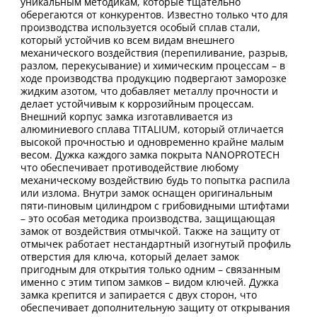
уникальным методикам, которые тщательно
оберегаются от конкурентов. Известно только что для
производства используется особый сплав стали,
который устойчив ко всем видам внешнего
механического воздействия (перепиливание, разрыв,
разлом, перекусывание) и химическим процессам – в
ходе производства продукцию подвергают заморозке
жидким азотом, что добавляет металлу прочности и
делает устойчивым к коррозийным процессам.
Внешний корпус замка изготавливается из
алюминиевого сплава TITALIUM, который отличается
высокой прочностью и одновременно крайне малым
весом. Дужка каждого замка покрыта NANOPROTECH
что обеспечивает противодействие любому
механическому воздействию будь то попытка распила
или излома. Внутри замок оснащен оригинальным
пяти-пиновым цилиндром с грибовидными штифтами
– это особая методика производства, защищающая
замок от воздействия отмычкой. Также на защиту от
отмычек работает нестандартный изогнутый профиль
отверстия для ключа, который делает замок
пригодным для открытия только одним – связанным
именно с этим типом замков – видом ключей. Дужка
замка крепится и запирается с двух сторон, что
обеспечивает дополнительную защиту от открывания