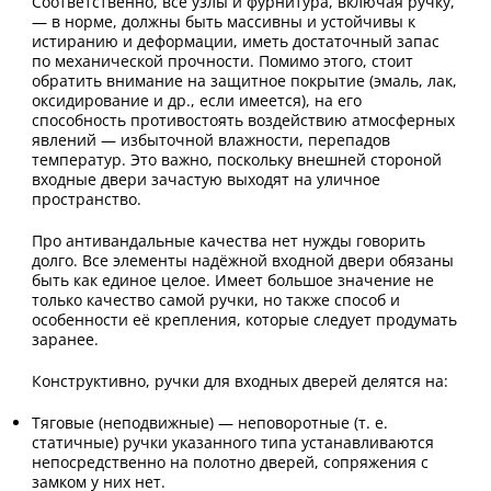
Соответственно, все узлы и фурнитура, включая ручку,
— в норме, должны быть массивны и устойчивы к
истиранию и деформации, иметь достаточный запас
по механической прочности. Помимо этого, стоит
обратить внимание на защитное покрытие (эмаль, лак,
оксидирование и др., если имеется), на его
способность противостоять воздействию атмосферных
явлений — избыточной влажности, перепадов
температур. Это важно, поскольку внешней стороной
входные двери зачастую выходят на уличное
пространство.
Про антивандальные качества нет нужды говорить
долго. Все элементы надёжной входной двери обязаны
быть как единое целое. Имеет большое значение не
только качество самой ручки, но также способ и
особенности её крепления, которые следует продумать
заранее.
Конструктивно, ручки для входных дверей делятся на:
Тяговые (неподвижные) — неповоротные (т. е.
статичные) ручки указанного типа устанавливаются
непосредственно на полотно дверей, сопряжения с
замком у них нет.