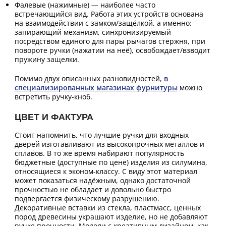
Фалевые (нажимные) — наиболее часто
встречающийся вид. Работа этих устройств основана
на взаимодействии с замком/защёлкой, а именно:
запирающий механизм, синхронизируемый
посредством единого для пары рычагов стержня, при
повороте ручки (нажатии на неё), освобождает/взводит
пружину защелки.
Помимо двух описанных разновидностей,
в
специализированных магазинах фурнитуры
можно
встретить ручку-кноб.
ЦВЕТ И ФАКТУРА
Стоит напомнить, что лучшие ручки для входных
дверей изготавливают из высокопрочных металлов и
сплавов. В то же время набирают популярность
бюджетные (доступные по цене) изделия из силумина,
относящиеся к эконом-классу. С виду этот материал
может показаться надёжным, однако достаточной
прочностью не обладает и довольно быстро
подвергается физическому разрушению.
Декоративные вставки из стекла, пластмасс, ценных
пород древесины украшают изделие, но не добавляют
ручке прочности. Модели с креативным дизайном, как