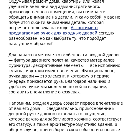
Обдумывая ремонт дома, квартиры или желая
улучшить внешний вид административного,
производственного помещения, вы начинаете
обращать внимание на детали. И само собой, у вас не
получится обойти вниманием деталь, которая
встречает человека на входе.
Ассортимент
предлагаемых ручек для входных дверей
сегодня
разнообразен, но как выбрать ту, что подойдёт
наилучшим образом?
Для начала отметим, что особенности входной двери
— фактура дверного полотна, качество материалов,
фурнитура, декоративные элементы — всё исполнено
смысла, и детали имеют значение. Функционально,
ручка двери — это элемент, к которому в первую
очередь прикасается рука. Благодаря наличию и
удобству ручки мы можем легко войти в здание,
составить впечатление о хозяевах.
Напомним, входная дверь создаёт первое впечатление
от вашего дома — следовательно, прикосновение к
дверной ручке должно оставлять то ощущение,
которое важно для заботливого хозяина, соответствует
его статусу, а также архитектурному стилю здания. В
общем случае, при выборе важно соблюсти основные