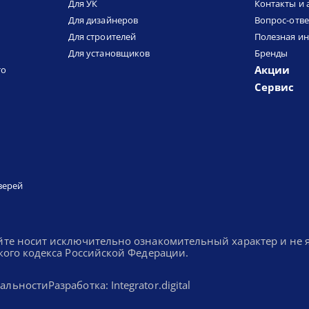
Для УК
Контакты и 
Для дизайнеров
Вопрос-отве
Для строителей
Полезная и
Для установщиков
Бренды
Акции
то
Сервис
верей
йте носит исключительно ознакомительный характер и не
кого кодекса Российской Федерации.
альности
Разработка: Integrator.digital