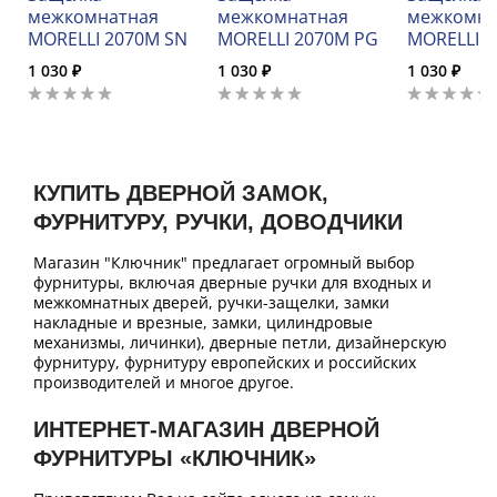
межкомнатная
межкомнатная
межкомна
MORELLI 2070M SN
MORELLI 2070M PG
MORELLI 2
1 030 ₽
1 030 ₽
1 030 ₽
КУПИТЬ ДВЕРНОЙ ЗАМОК,
ФУРНИТУРУ, РУЧКИ, ДОВОДЧИКИ
Магазин "Ключник" предлагает огромный выбор
фурнитуры, включая дверные ручки для входных и
межкомнатных дверей, ручки-защелки, замки
накладные и врезные, замки, цилиндровые
механизмы, личинки), дверные петли, дизайнерскую
фурнитуру, фурнитуру европейских и российских
производителей и многое другое.
ИНТЕРНЕТ-МАГАЗИН ДВЕРНОЙ
ФУРНИТУРЫ «КЛЮЧНИК»