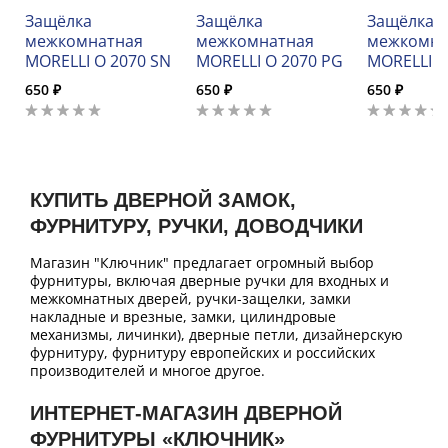
Защёлка
Защёлка
Защёлка
межкомнатная
межкомнатная
межкомна
MORELLI O 2070 SN
MORELLI O 2070 PG
MORELLI O
650 ₽
650 ₽
650 ₽
КУПИТЬ ДВЕРНОЙ ЗАМОК,
ФУРНИТУРУ, РУЧКИ, ДОВОДЧИКИ
Магазин "Ключник" предлагает огромный выбор
фурнитуры, включая дверные ручки для входных и
межкомнатных дверей, ручки-защелки, замки
накладные и врезные, замки, цилиндровые
механизмы, личинки), дверные петли, дизайнерскую
фурнитуру, фурнитуру европейских и российских
производителей и многое другое.
ИНТЕРНЕТ-МАГАЗИН ДВЕРНОЙ
ФУРНИТУРЫ «КЛЮЧНИК»