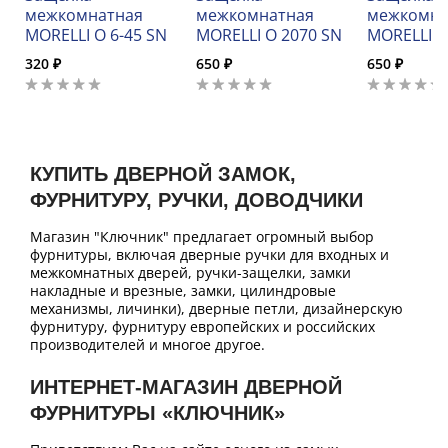
межкомнатная
межкомнатная
межкомна
MORELLI O 6-45 SN
MORELLI O 2070 SN
MORELLI O
320 ₽
650 ₽
650 ₽
КУПИТЬ ДВЕРНОЙ ЗАМОК,
ФУРНИТУРУ, РУЧКИ, ДОВОДЧИКИ
Магазин "Ключник" предлагает огромный выбор
фурнитуры, включая дверные ручки для входных и
межкомнатных дверей, ручки-защелки, замки
накладные и врезные, замки, цилиндровые
механизмы, личинки), дверные петли, дизайнерскую
фурнитуру, фурнитуру европейских и российских
производителей и многое другое.
ИНТЕРНЕТ-МАГАЗИН ДВЕРНОЙ
ФУРНИТУРЫ «КЛЮЧНИК»