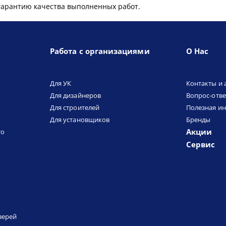
гарантию качества выполненных работ.
Работа с организациями
О Нас
Для УК
Контакты и 
Для дизайнеров
Вопрос-отве
Для строителей
Полезная и
Для установщиков
Бренды
Акции
то
Сервис
верей