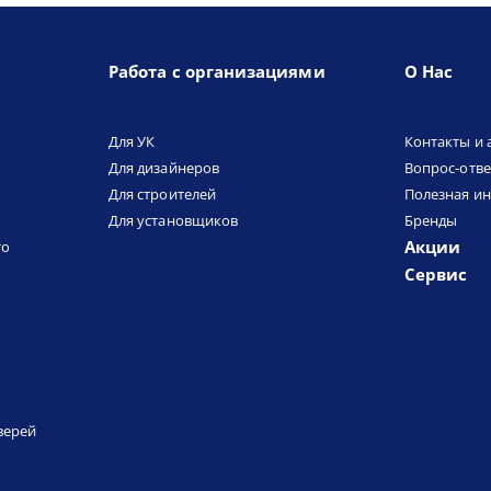
Работа с организациями
О Нас
Для УК
Контакты и 
Для дизайнеров
Вопрос-отве
Для строителей
Полезная и
Для установщиков
Бренды
Акции
то
Сервис
верей