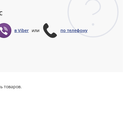
с
в Viber
или
по телефону
ь товаров.