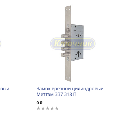
овый
Замок врезной цилиндровый
Меттэм ЗВ7 318 П
0 ₽