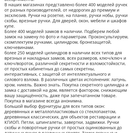
В наших магазинах представлено более 400 моделей ручек
от разных производителей, от недорогих до премиум и
эксклюзив. Ручки на розетке, на планке, ручки нобы, ручки
скобы, врезные ручки. Для дверей, окон, мебели и шкафов
купе.
Более 400 моделей замков в наличии. Подберем любой
замок на замену по фото и параметрам. Проконсультируем,
скомплектуем ручками, цилиндром, бронезащитой,
ключевинами.
более 250 моделей цилиндров в наличии всех типов для
врезных и накладных замков, всех размеров, ключ/ключ и
ключ/вороток, различной секретности и взломостойкости,
от простых кабинетных до самых секретны,
интерактивных, с защитой от интеллектуального и
силового взлома. В различных цветах исполнения: латунь,
хром, никель. Важно знать. Покупка секретного цилиндра и
замка с доставкой на дом, является фактором, снижающим
вашу защищённость, даже при запечатанном товаре.
Покупка в магазине всегда анонимна.
Большой выбор фурнитуры для всех типов окон:
деревянных и металлопластиковых со стеклопакетом,
деревянных классических, для объектов реставрации и
КГИОП. Петли, шпингалеты, завертки, задвижки. Ручки
скобы и поворотные ручки от простых оцинкованных до
латунных ручек в различных стилях. Замки оконные и