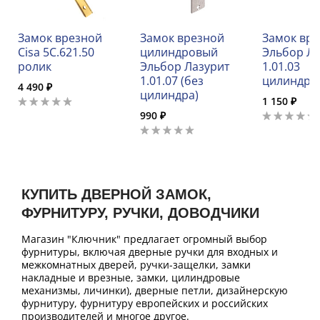
Замок врезной
Замок врезной
Замок вр
Cisa 5C.621.50
цилиндровый
Эльбор Л
ролик
Эльбор Лазурит
1.01.03
1.01.07 (без
цилиндро
4 490 ₽
цилиндра)
1 150 ₽
990 ₽
КУПИТЬ ДВЕРНОЙ ЗАМОК,
ФУРНИТУРУ, РУЧКИ, ДОВОДЧИКИ
Магазин "Ключник" предлагает огромный выбор
фурнитуры, включая дверные ручки для входных и
межкомнатных дверей, ручки-защелки, замки
накладные и врезные, замки, цилиндровые
механизмы, личинки), дверные петли, дизайнерскую
фурнитуру, фурнитуру европейских и российских
производителей и многое другое.