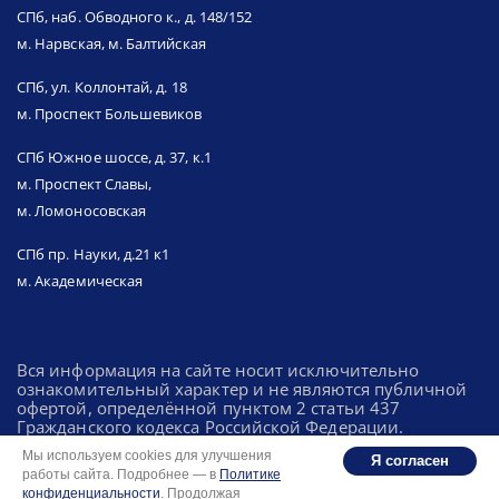
СПб, наб. Обводного к., д. 148/152
м. Нарвская, м. Балтийская
СПб, ул. Коллонтай, д. 18
м. Проспект Большевиков
СПб Южное шоссе, д. 37, к.1
м. Проспект Славы,
м. Ломоносовская
СПб пр. Науки, д.21 к1
м. Академическая
Вся информация на сайте носит исключительно
ознакомительный характер и не являются публичной
офертой, определённой пунктом 2 статьи 437
Гражданского кодекса Российской Федерации.
Мы используем cookies для улучшения
Я согласен
работы сайта. Подробнее — в
Политике
Политика конфиденциальности
конфиденциальности
. Продолжая
Разработка: Integrator.digital