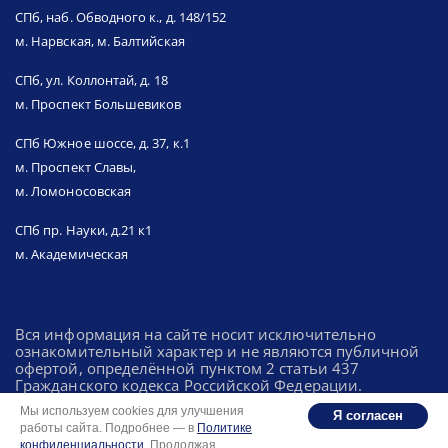
СПб, наб. Обводного к., д. 148/152
м. Нарвская, м. Балтийская
СПб, ул. Коллонтай, д. 18
м. Проспект Большевиков
СПб Южное шоссе, д. 37, к.1
м. Проспект Славы,
м. Ломоносовская
СПб пр. Науки, д.21 к1
м. Академическая
Вся информация на сайте носит исключительно
ознакомительный характер и не являются публичной
офертой, определённой пунктом 2 статьи 437
Гражданского кодекса Российской Федерации.
Мы используем cookies для улучшения
Я согласен
работы сайта. Подробнее — в
Политике
Политика конфиденциальности
конфиденциальности
. Продолжая