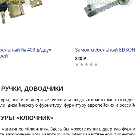
бельный № 409 д/двух
Замок мебельный EDSON 
ерей
220 ₽
 РУЧКИ, ДОВОДЧИКИ
уры, включая дверные ручки для входных и межкомнатных двер
ли, дизайнерскую фурнитуру, фурнитуру европейских и российс
ТУРЫ «КЛЮЧНИК»
х магазинов «Ключник». Здесь Вы можете купить дверную фурн
ть загородный дом, квартиру или офис качественной фурнитур