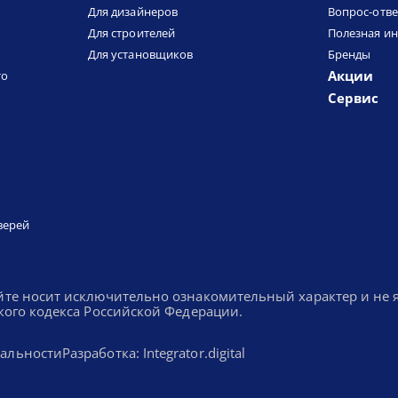
Для дизайнеров
Вопрос-отве
Для строителей
Полезная и
Для установщиков
Бренды
Акции
то
Сервис
верей
йте носит исключительно ознакомительный характер и не
кого кодекса Российской Федерации.
альности
Разработка: Integrator.digital