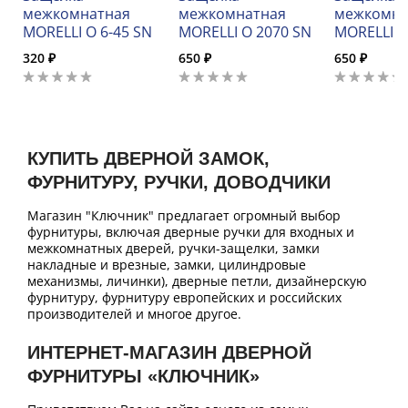
межкомнатная
межкомнатная
межкомна
MORELLI O 6-45 SN
MORELLI O 2070 SN
MORELLI O
320 ₽
650 ₽
650 ₽
КУПИТЬ ДВЕРНОЙ ЗАМОК,
ФУРНИТУРУ, РУЧКИ, ДОВОДЧИКИ
Магазин "Ключник" предлагает огромный выбор
фурнитуры, включая дверные ручки для входных и
межкомнатных дверей, ручки-защелки, замки
накладные и врезные, замки, цилиндровые
механизмы, личинки), дверные петли, дизайнерскую
фурнитуру, фурнитуру европейских и российских
производителей и многое другое.
ИНТЕРНЕТ-МАГАЗИН ДВЕРНОЙ
ФУРНИТУРЫ «КЛЮЧНИК»