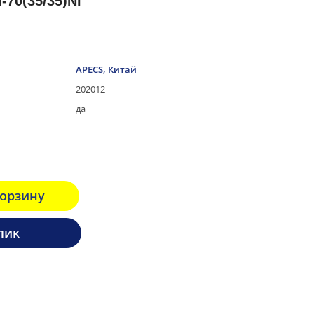
70(35/35)NI
APECS, Китай
202012
да
корзину
лик