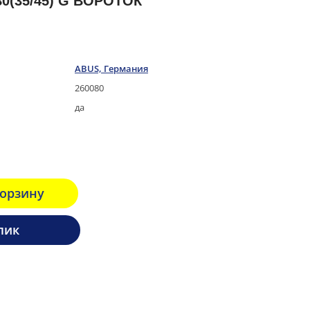
0(35/45) G ВОРОТОК
ABUS, Германия
260080
да
корзину
лик