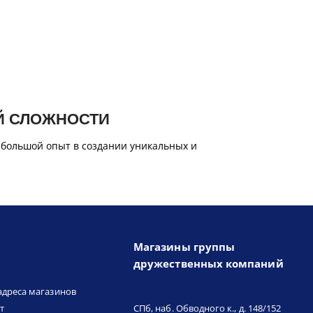
Й СЛОЖНОСТИ
 большой опыт в создании уникальных и
Магазины группы
дружественных компаний
адреса магазинов
т
СПб, наб. Обводного к., д. 148/152