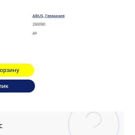
ABUS, Германия
260090
да
корзину
лик
с