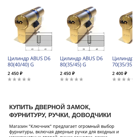
Цилиндр ABUS D6
Цилиндр ABUS D6
Цилиндр 
80(40/40) G
80(35/45) G
70(35/35) 
2 450 ₽
2 450 ₽
2 400 ₽
КУПИТЬ ДВЕРНОЙ ЗАМОК,
ФУРНИТУРУ, РУЧКИ, ДОВОДЧИКИ
Магазин "Ключник" предлагает огромный выбор
фурнитуры, включая дверные ручки для входных и