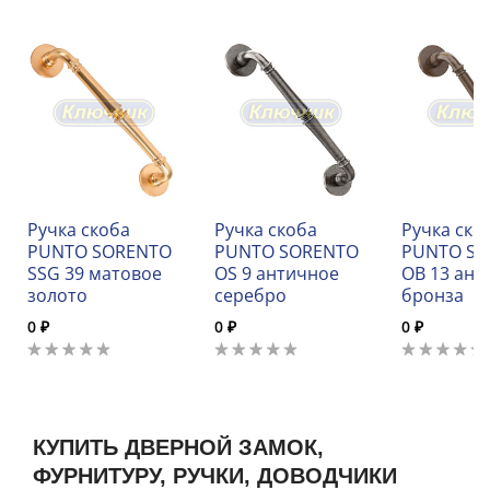
Ручка скоба
Ручка скоба
Ручка ско
PUNTO SORENTO
PUNTO SORENTO
PUNTO S
SSG 39 матовое
OS 9 античное
OB 13 ант
золото
серебро
бронза
0 ₽
0 ₽
0 ₽
КУПИТЬ ДВЕРНОЙ ЗАМОК,
ФУРНИТУРУ, РУЧКИ, ДОВОДЧИКИ