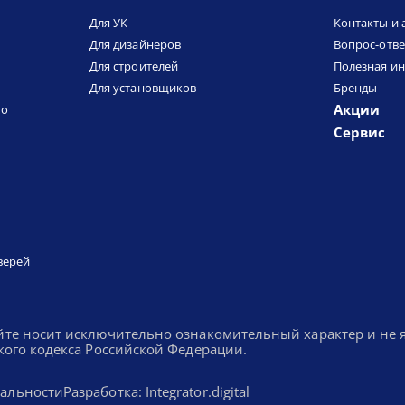
Для УК
Контакты и 
Для дизайнеров
Вопрос-отве
Для строителей
Полезная и
Для установщиков
Бренды
Акции
то
Сервис
верей
йте носит исключительно ознакомительный характер и не
кого кодекса Российской Федерации.
альности
Разработка: Integrator.digital