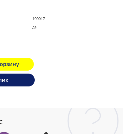
100017
да
корзину
лик
с