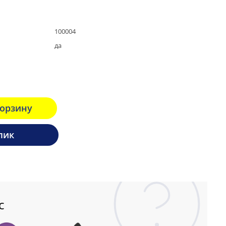
100004
да
корзину
лик
с