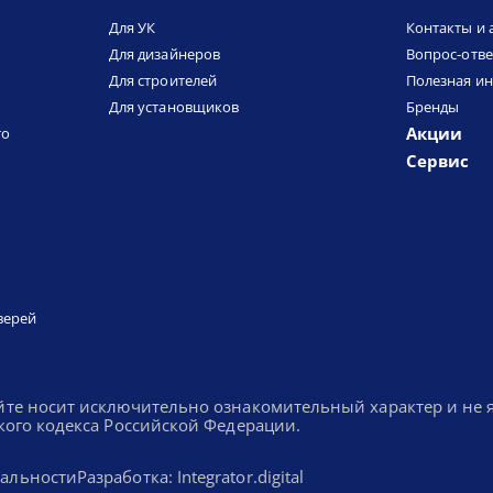
Для УК
Контакты и 
Для дизайнеров
Вопрос-отве
Для строителей
Полезная и
Для установщиков
Бренды
Акции
то
Сервис
верей
йте носит исключительно ознакомительный характер и не
кого кодекса Российской Федерации.
альности
Разработка: Integrator.digital