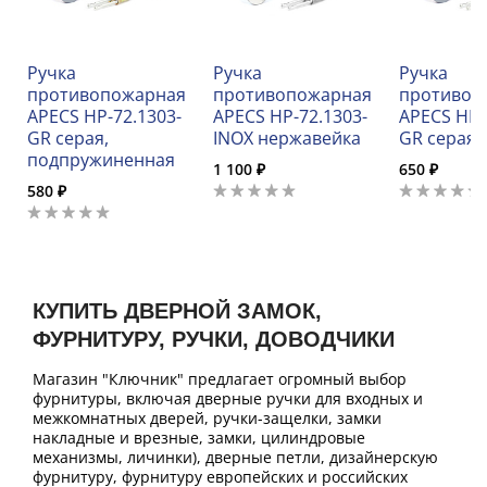
Ручка
Ручка
Ручка
противопожарная
противопожарная
противоп
APECS HP-72.1303-
APECS HP-72.1303-
APECS HP-
GR серая,
INOX нержавейка
GR серая
подпружиненная
1 100 ₽
650 ₽
580 ₽
КУПИТЬ ДВЕРНОЙ ЗАМОК,
ФУРНИТУРУ, РУЧКИ, ДОВОДЧИКИ
Магазин "Ключник" предлагает огромный выбор
фурнитуры, включая дверные ручки для входных и
межкомнатных дверей, ручки-защелки, замки
накладные и врезные, замки, цилиндровые
механизмы, личинки), дверные петли, дизайнерскую
фурнитуру, фурнитуру европейских и российских