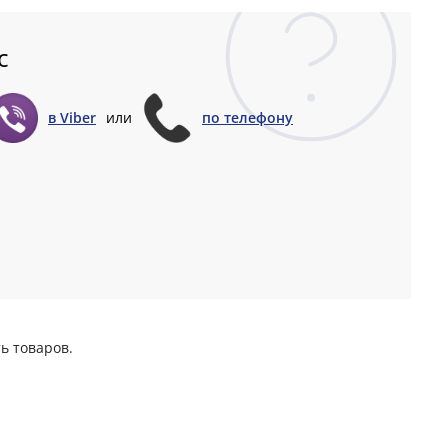
с
в Viber
или
по телефону
ь товаров.