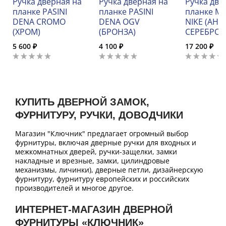
Ручка дверная на
Ручка дверная на
Ручка две
планке PASINI
планке PASINI
планке M
DENA CROMO
DENA OGV
NIKE (АН
(ХРОМ)
(БРОНЗА)
СЕРЕБРО)
5 600 ₽
4 100 ₽
17 200 ₽
КУПИТЬ ДВЕРНОЙ ЗАМОК,
ФУРНИТУРУ, РУЧКИ, ДОВОДЧИКИ
Магазин "Ключник" предлагает огромный выбор
фурнитуры, включая дверные ручки для входных и
межкомнатных дверей, ручки-защелки, замки
накладные и врезные, замки, цилиндровые
механизмы, личинки), дверные петли, дизайнерскую
фурнитуру, фурнитуру европейских и российских
производителей и многое другое.
ИНТЕРНЕТ-МАГАЗИН ДВЕРНОЙ
ФУРНИТУРЫ «КЛЮЧНИК»