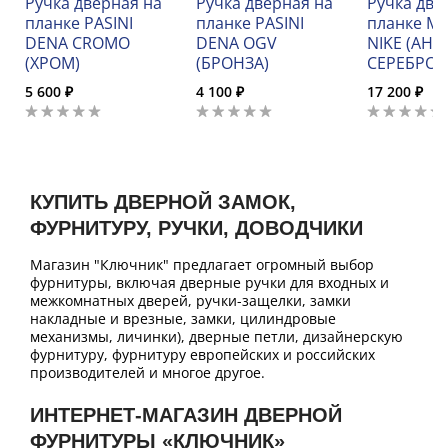
Ручка дверная на
Ручка дверная на
Ручка две
планке PASINI
планке PASINI
планке M
DENA CROMO
DENA OGV
NIKE (АН
(ХРОМ)
(БРОНЗА)
СЕРЕБРО)
5 600 ₽
4 100 ₽
17 200 ₽
КУПИТЬ ДВЕРНОЙ ЗАМОК,
ФУРНИТУРУ, РУЧКИ, ДОВОДЧИКИ
Магазин "Ключник" предлагает огромный выбор
фурнитуры, включая дверные ручки для входных и
межкомнатных дверей, ручки-защелки, замки
накладные и врезные, замки, цилиндровые
механизмы, личинки), дверные петли, дизайнерскую
фурнитуру, фурнитуру европейских и российских
производителей и многое другое.
ИНТЕРНЕТ-МАГАЗИН ДВЕРНОЙ
ФУРНИТУРЫ «КЛЮЧНИК»