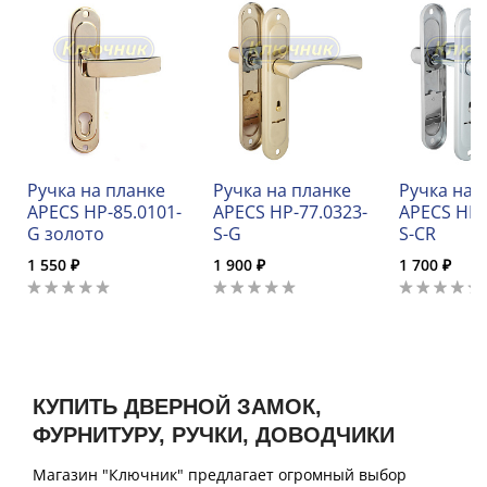
Ручка на планке
Ручка на планке
Ручка на 
APECS HP-85.0101-
APECS HP-77.0323-
APECS HP-
G золото
S-G
S-CR
1 550 ₽
1 900 ₽
1 700 ₽
КУПИТЬ ДВЕРНОЙ ЗАМОК,
ФУРНИТУРУ, РУЧКИ, ДОВОДЧИКИ
Магазин "Ключник" предлагает огромный выбор