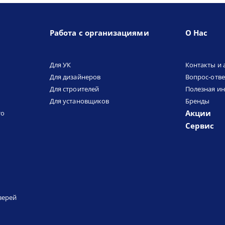
Работа с организациями
О Нас
Для УК
Контакты и 
Для дизайнеров
Вопрос-отве
Для строителей
Полезная и
Для установщиков
Бренды
Акции
то
Сервис
верей