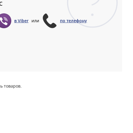
с
в Viber
или
по телефону
ь товаров.