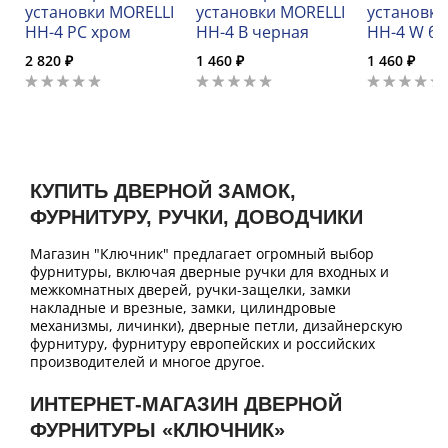
установки MORELLI
установки MORELLI
установки
HH-4 PC хром
HH-4 B черная
HH-4 W бе
2 820 ₽
1 460 ₽
1 460 ₽
КУПИТЬ ДВЕРНОЙ ЗАМОК,
ФУРНИТУРУ, РУЧКИ, ДОВОДЧИКИ
Магазин "Ключник" предлагает огромный выбор
фурнитуры, включая дверные ручки для входных и
межкомнатных дверей, ручки-защелки, замки
накладные и врезные, замки, цилиндровые
механизмы, личинки), дверные петли, дизайнерскую
фурнитуру, фурнитуру европейских и российских
производителей и многое другое.
ИНТЕРНЕТ-МАГАЗИН ДВЕРНОЙ
ФУРНИТУРЫ «КЛЮЧНИК»