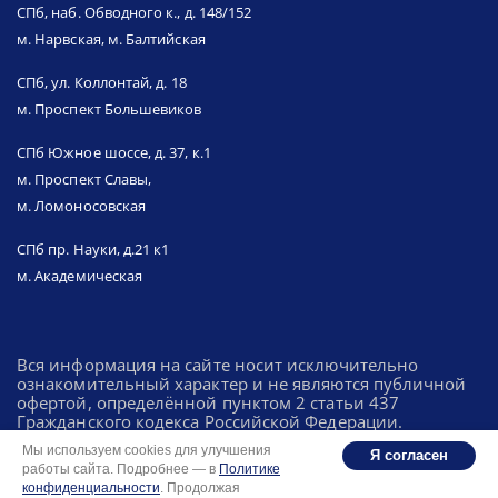
СПб, наб. Обводного к., д. 148/152
м. Нарвская, м. Балтийская
СПб, ул. Коллонтай, д. 18
м. Проспект Большевиков
СПб Южное шоссе, д. 37, к.1
м. Проспект Славы,
м. Ломоносовская
СПб пр. Науки, д.21 к1
м. Академическая
Вся информация на сайте носит исключительно
ознакомительный характер и не являются публичной
офертой, определённой пунктом 2 статьи 437
Гражданского кодекса Российской Федерации.
Мы используем cookies для улучшения
Я согласен
работы сайта. Подробнее — в
Политике
Политика конфиденциальности
конфиденциальности
. Продолжая
Разработка: Integrator.digital