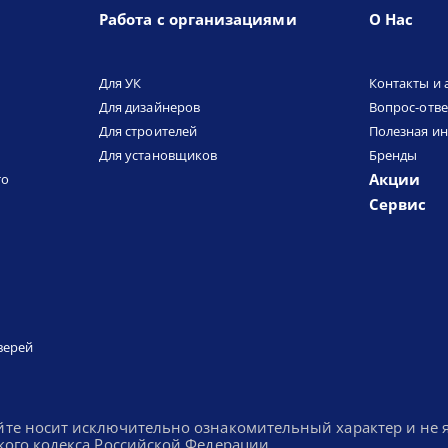
Работа с организациями
О Нас
Для УК
Контакты и 
Для дизайнеров
Вопрос-отве
Для строителей
Полезная и
Для установщиков
Бренды
Акции
то
Сервис
верей
йте носит исключительно ознакомительный характер и не
кого кодекса Российской Федерации.