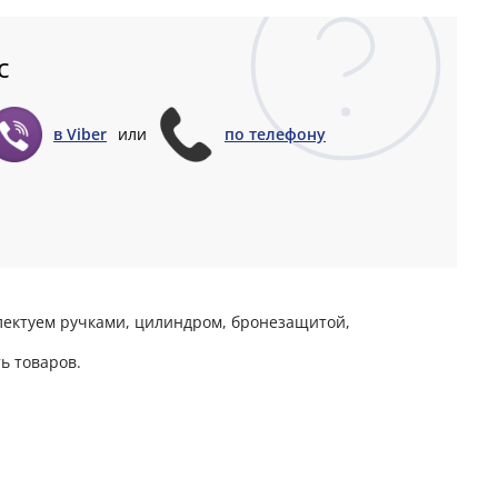
с
в Viber
или
по телефону
плектуем ручками, цилиндром, бронезащитой,
ь товаров.