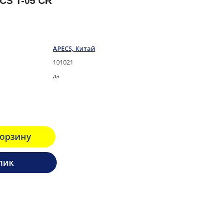
S T-05 CR
APECS, Китай
101021
да
корзину
лик