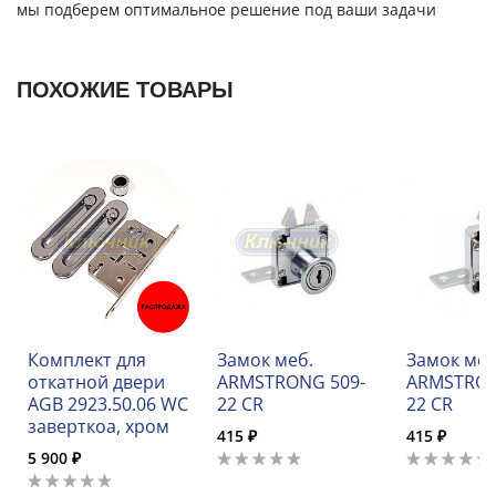
мы подберем оптимальное решение под ваши задачи
ПОХОЖИЕ ТОВАРЫ
Комплект для
Замок меб.
Замок меб
откатной двери
ARMSTRONG 509-
ARMSTRON
AGB 2923.50.06 WC
22 CR
22 CR
заверткоа, хром
415 ₽
415 ₽
5 900 ₽