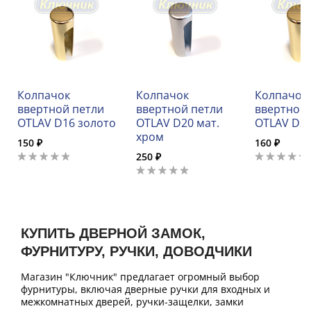
Колпачок
Колпачок
Колпачок
ввертной петли
ввертной петли
ввертной 
OTLAV D16 золото
OTLAV D20 мат.
OTLAV D20
хром
150 ₽
160 ₽
250 ₽
КУПИТЬ ДВЕРНОЙ ЗАМОК,
ФУРНИТУРУ, РУЧКИ, ДОВОДЧИКИ
Магазин "Ключник" предлагает огромный выбор
фурнитуры, включая дверные ручки для входных и
межкомнатных дверей, ручки-защелки, замки