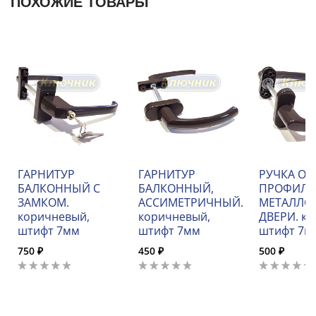
ПОХОЖИЕ ТОВАРЫ
ГАРНИТУР
ГАРНИТУР
РУЧКА ОК
БАЛКОННЫЙ С
БАЛКОННЫЙ,
ПРОФИЛЬ
ЗАМКОМ.
АССИМЕТРИЧНЫЙ.
МЕТАЛЛО
коричневый,
коричневый,
ДВЕРИ. ко
штифт 7мм
штифт 7мм
штифт 7м
750 ₽
450 ₽
500 ₽