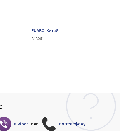
FUARO, Китай
313061
с
в Viber
или
по телефону