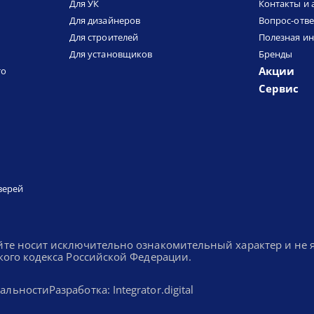
Для УК
Контакты и 
Для дизайнеров
Вопрос-отве
Для строителей
Полезная и
Для установщиков
Бренды
Акции
то
Сервис
верей
йте носит исключительно ознакомительный характер и не
кого кодекса Российской Федерации.
альности
Разработка: Integrator.digital