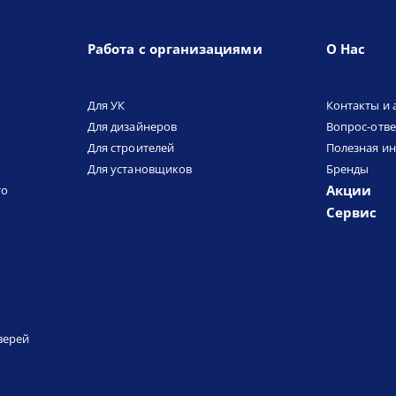
Работа с организациями
О Нас
Для УК
Контакты и 
Для дизайнеров
Вопрос-отве
Для строителей
Полезная и
Для установщиков
Бренды
Акции
то
Сервис
верей